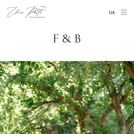
UA
F & B