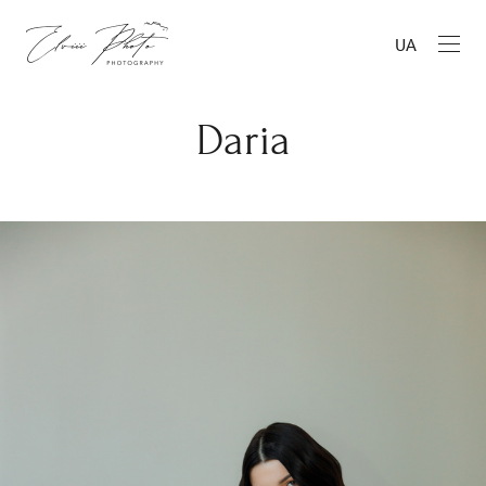
UA
Daria