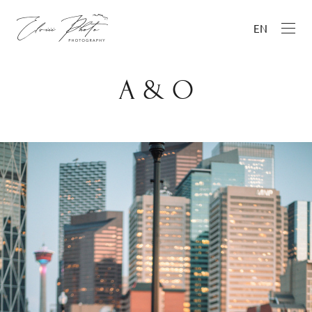
EN
A & O