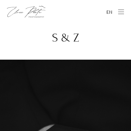
EN
S & Z