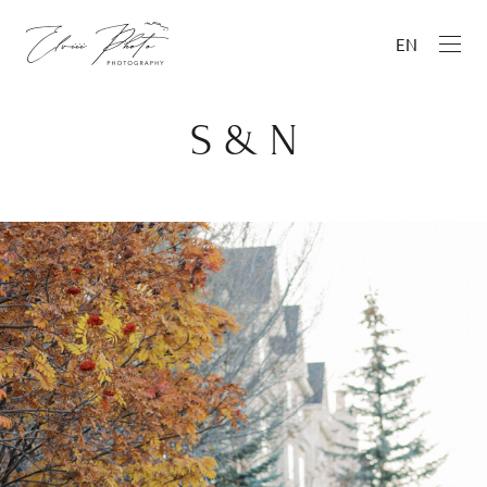
EN
S & N